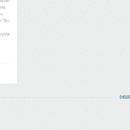
ayılan
ler,
bu
n “Bu
n yola
DİĞER