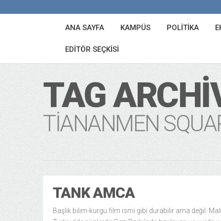
ANA SAYFA
KAMPÜS
POLITIKA
E
EDITÖR SEÇKISI
TAG ARCHI
TIANANMEN SQUA
TANK AMCA
Başlık bilim-kurgu film ismi gibi durabilir ama değil. Ma