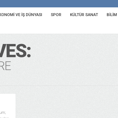
KONOMI VE İŞ DÜNYASI
SPOR
KÜLTÜR SANAT
BILIM
VES:
RE
lum;