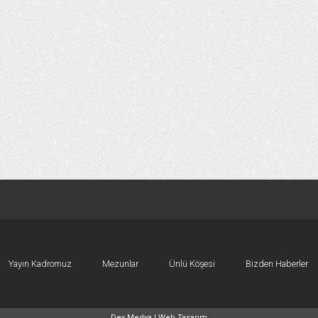
Yayın Kadromuz
Mezunlar
Ünlü Köşesi
Bizden Haberler
Dex Medya |
Web Tasarım