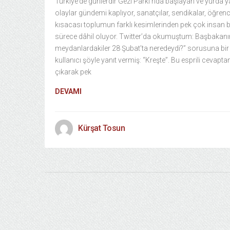
Türkiye’de günlerdir Gezi Parkı’nda başlayan ve yurda y
olaylar gündemi kaplıyor, sanatçılar, sendikalar, öğrenci
kısacası toplumun farklı kesimlerinden pek çok insan 
sürece dâhil oluyor. Twitter’da okumuştum: Başbakanı
meydanlardakiler 28 Şubat’ta neredeydi?” sorusuna bir
kullanıcı şöyle yanıt vermiş: “Kreşte”. Bu esprili cevapta
çıkarak pek
DEVAMI
Kürşat Tosun