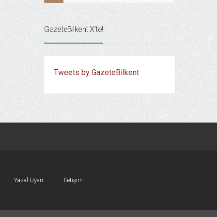
GazeteBilkent X’te!
Tweets by GazeteBilkent
Yasal Uyarı
İletişim