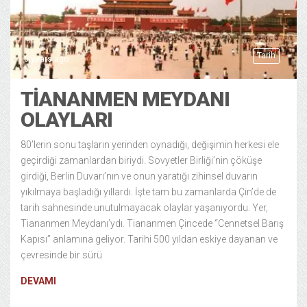
Tarih
6 years ago
TIANANMEN MEYDANI
OLAYLARI
80’lerin sonu taşların yerinden oynadığı, değişimin herkesi ele
geçirdiği zamanlardan biriydi. Sovyetler Birliği’nin çöküşe
girdiği, Berlin Duvarı’nın ve onun yaratığı zihinsel duvarın
yıkılmaya başladığı yıllardı. İşte tam bu zamanlarda Çin’de de
tarih sahnesinde unutulmayacak olaylar yaşanıyordu. Yer,
Tiananmen Meydanı’ydı. Tiananmen Çincede “Cennetsel Barış
Kapısı” anlamına geliyor. Tarihi 500 yıldan eskiye dayanan ve
çevresinde bir sürü
DEVAMI