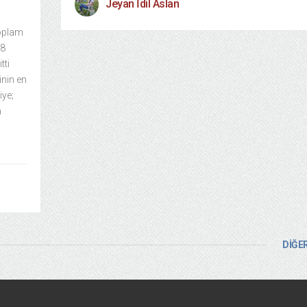
Jeyan İdil Aslan
s
toplam
08
tti
inin en
iye;
m
DİĞER