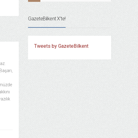
GazeteBilkent X’te!
Tweets by GazeteBilkent
maz.
 Başarı,
nümüzde
akkını
azılık