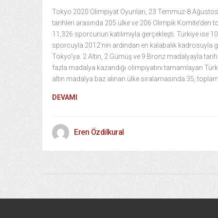
Tokyo 2020 Olimpiyat Oyunları, 23 Temmuz-8 Ağusto
tarihleri arasında 205 ülke ve 206 Olimpik Komite’den 
11,326 sporcunun katılımıyla gerçekleşti. Türkiye ise 1
sporcuyla 2012’nin ardından en kalabalık kadrosuyla gi
Tokyo’ya. 2 Altın, 2 Gümüş ve 9 Bronz madalyayla tarih
fazla madalya kazandığı olimpiyatını tamamlayan Türk
altın madalya baz alınan ülke sıralamasında 35, topla
DEVAMI
Eren Özdilkural