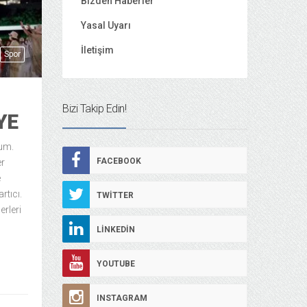
Bizden Haberler
Yasal Uyarı
İletişim
Spor
Bizi Takip Edin!
YE
rum.
FACEBOOK
er
e
rtıcı.
TWITTER
erleri
LINKEDIN
YOUTUBE
INSTAGRAM