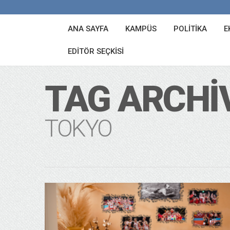
ANA SAYFA
KAMPÜS
POLITIKA
E
EDITÖR SEÇKISI
TAG ARCHI
TOKYO