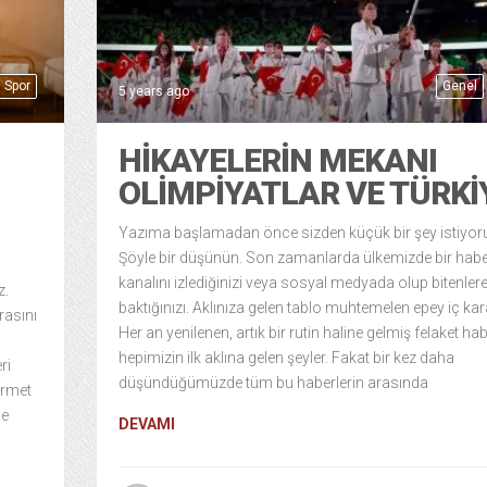
Spor
Genel
5 years ago
HIKAYELERIN MEKANI
OLIMPIYATLAR VE TÜRKI
Yazıma başlamadan önce sizden küçük bir şey istiyo
Şöyle bir düşünün. Son zamanlarda ülkemizde bir hab
kanalını izlediğinizi veya sosyal medyada olup bitenler
z.
baktığınızı. Aklınıza gelen tablo muhtemelen epey iç kara
rasını
Her an yenilenen, artık bir rutin haline gelmiş felaket hab
hepimizin ilk aklına gelen şeyler. Fakat bir kez daha
ri
düşündüğümüzde tüm bu haberlerin arasında
ürmet
le
DEVAMI