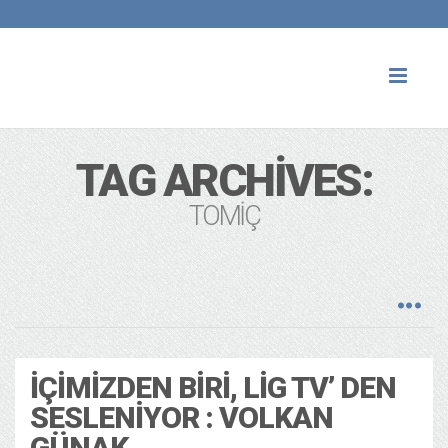
Toggl
naviga
TAG ARCHIVES:
TOMIÇ
İÇIMIZDEN BIRI, LIG TV’ DEN
SESLENIYOR : VOLKAN
GÜNAK