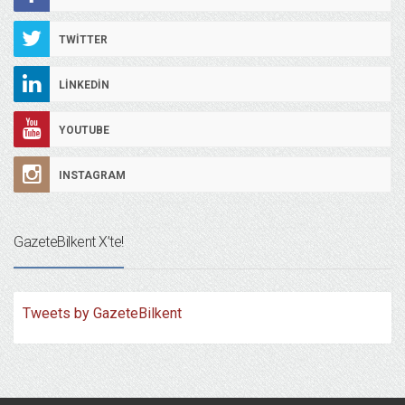
TWITTER
LINKEDIN
YOUTUBE
INSTAGRAM
GazeteBilkent X’te!
Tweets by GazeteBilkent