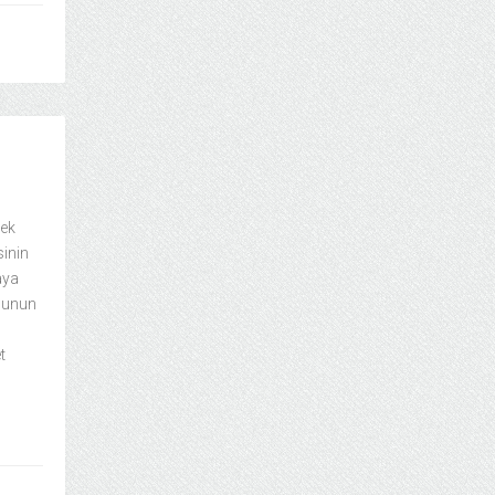
çek
sinin
aya
rdunun
t