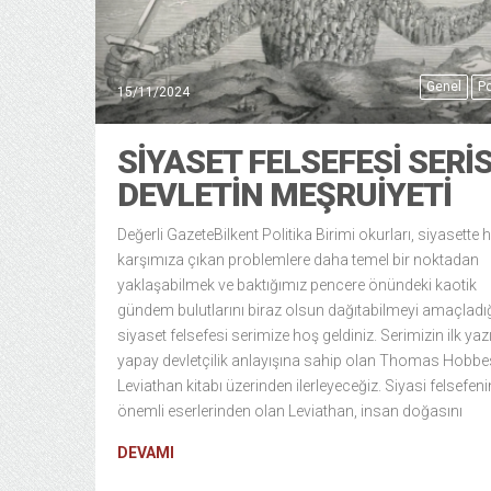
Genel
Po
15/11/2024
SIYASET FELSEFESI SERIS
DEVLETIN MEŞRUIYETI
Değerli GazeteBilkent Politika Birimi okurları, siyasette 
karşımıza çıkan problemlere daha temel bir noktadan
yaklaşabilmek ve baktığımız pencere önündeki kaotik
gündem bulutlarını biraz olsun dağıtabilmeyi amaçladı
siyaset felsefesi serimize hoş geldiniz. Serimizin ilk yaz
yapay devletçilik anlayışına sahip olan Thomas Hobbe
Leviathan kitabı üzerinden ilerleyeceğiz. Siyasi felsefeni
önemli eserlerinden olan Leviathan, insan doğasını
DEVAMI