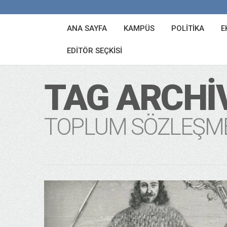
ANA SAYFA
KAMPÜS
POLITIKA
E
EDITÖR SEÇKISI
TAG ARCHI
TOPLUM SÖZLEŞM