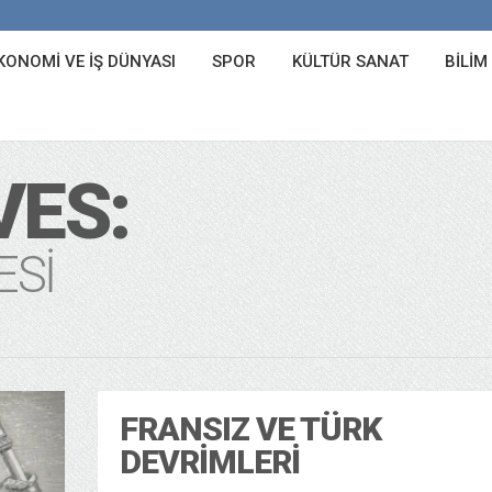
KONOMI VE İŞ DÜNYASI
SPOR
KÜLTÜR SANAT
BILIM
VES:
ESI
FRANSIZ VE TÜRK
DEVRIMLERI