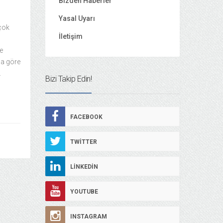
Bizden Haberler
Yasal Uyarı
çok
İletişim
e
na göre
.
Bizi Takip Edin!
FACEBOOK
TWITTER
LINKEDIN
YOUTUBE
INSTAGRAM