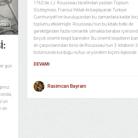
1762’de J.J. Rousseau tarafından yazılan Toplum
Sözleşmesi, Fransız İhtilali ile başlayarak Türkiye
Cumhuriyeti’nin kuruluşundan bu zamanlara kadar bir
toplumu etkilemiştir. Rousseau’nun bu kitabı belki de
litika
gerektiğinden fazla romantik olmakla beraber içerisind
birçok önemli tespit barındırır. Bu önemli tespitlerin ba
I:
en çarpıcılarından birisi de Rousseau’nun 3. kitabının 3
bölümünde kurduğu nüfus ve yönetim biçimi ilişkisidir.
DEVAMI
her gün
Rasimcan Bayram
ğımız
ısında,
s’un
n en