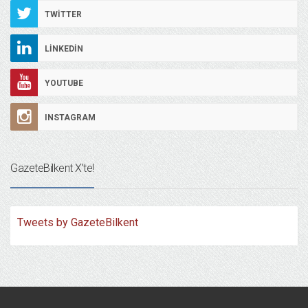
TWITTER
LINKEDIN
YOUTUBE
INSTAGRAM
GazeteBilkent X’te!
Tweets by GazeteBilkent