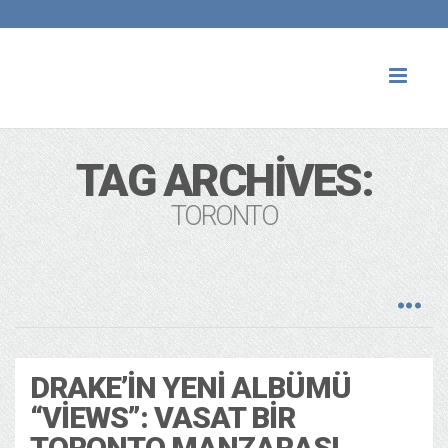
Toggl
naviga
TAG ARCHIVES:
TORONTO
DRAKE’IN YENI ALBÜMÜ
“VIEWS”: VASAT BIR
TORONTO MANZARASI