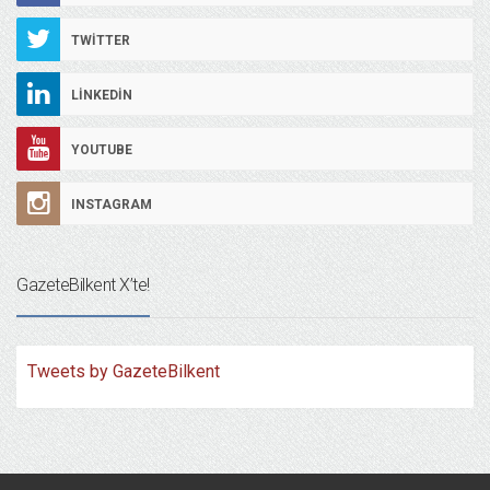
TWITTER
LINKEDIN
YOUTUBE
INSTAGRAM
GazeteBilkent X’te!
Tweets by GazeteBilkent