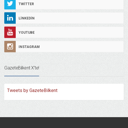
TWITTER
LINKEDIN
YOUTUBE
INSTAGRAM
GazeteBilkent X’te!
Tweets by GazeteBilkent