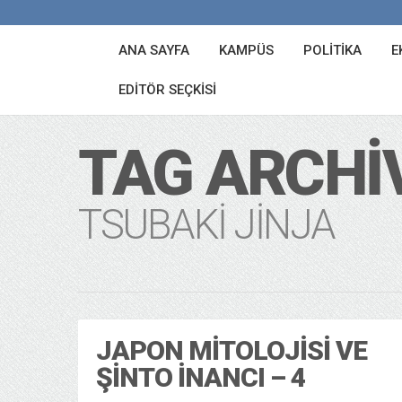
ANA SAYFA
KAMPÜS
POLITIKA
E
EDITÖR SEÇKISI
TAG ARCHI
TSUBAKI JINJA
JAPON MITOLOJISI VE
ŞINTO İNANCI – 4