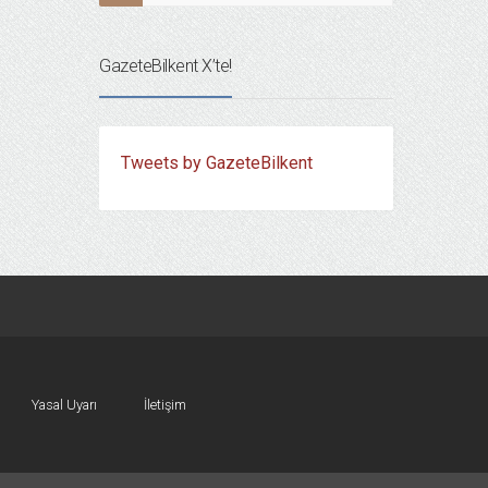
GazeteBilkent X’te!
Tweets by GazeteBilkent
Yasal Uyarı
İletişim