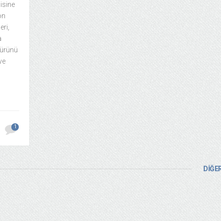
isine
on
eri,
a
türünü
ve
1
DİĞER