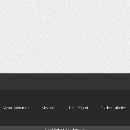
Yayın Kadromuz
Mezunlar
Ünlü Köşesi
Bizden Haberler
Dex Medya |
Web Tasarım