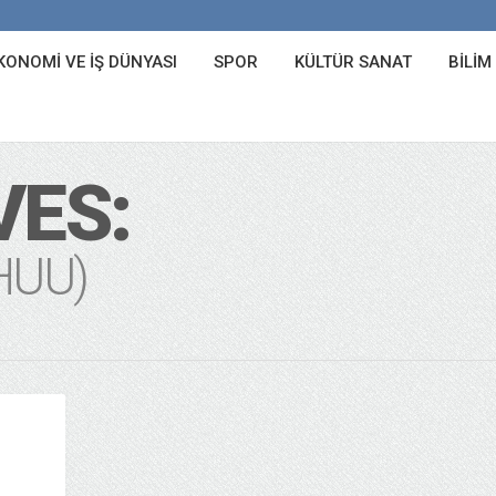
KONOMI VE İŞ DÜNYASI
SPOR
KÜLTÜR SANAT
BILIM
VES:
HUU)