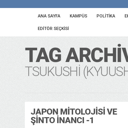
ANA SAYFA
KAMPÜS
POLITIKA
E
EDITÖR SEÇKISI
TAG ARCHI
TSUKUSHI (KYUUS
JAPON MITOLOJISI VE
ŞINTO İNANCI -1