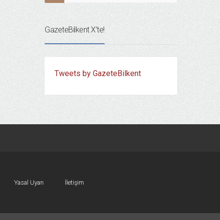
GazeteBilkent X’te!
Tweets by GazeteBilkent
Yasal Uyarı
İletişim