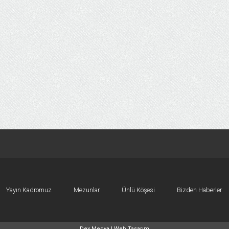
Yayın Kadromuz
Mezunlar
Ünlü Köşesi
Bizden Haberler
Dex Medya |
Web Tasarım