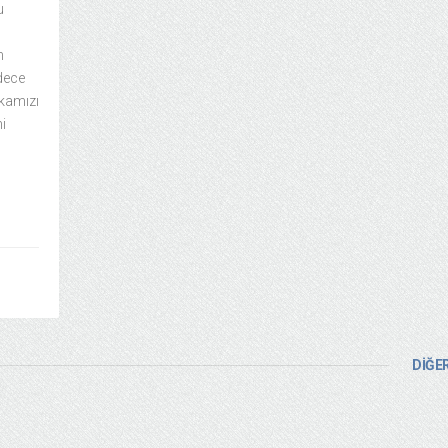
u
n
adece
rkamızı
i
DİĞER