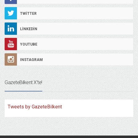
TWITTER
LINKEDIN
YOUTUBE
INSTAGRAM
GazeteBilkent X’te!
Tweets by GazeteBilkent