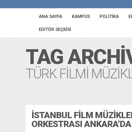
ANA SAYFA
KAMPÜS
POLITIKA
E
EDITÖR SEÇKISI
TAG ARCHI
TÜRK FILMI MÜZIK
İSTANBUL FILM MÜZIKLE
ORKESTRASI ANKARA’DA