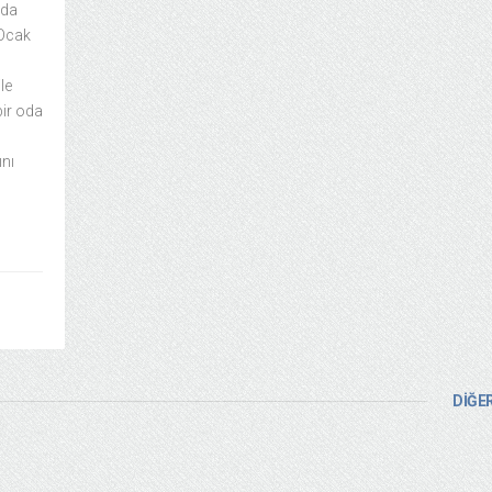
uda
 Ocak
le
bir oda
ını
DİĞER