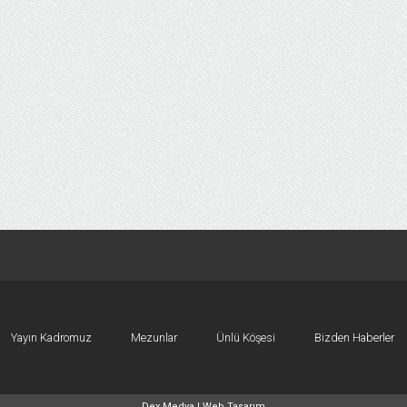
Yayın Kadromuz
Mezunlar
Ünlü Köşesi
Bizden Haberler
Dex Medya |
Web Tasarım