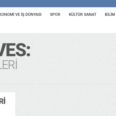
KONOMI VE İŞ DÜNYASI
SPOR
KÜLTÜR SANAT
BILIM
VES:
LERI
RI