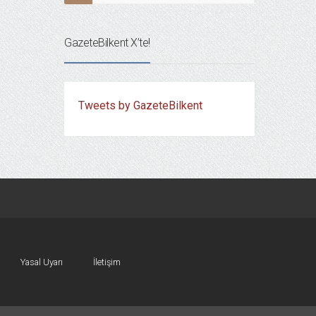
GazeteBilkent X’te!
Tweets by GazeteBilkent
Yasal Uyarı
İletişim