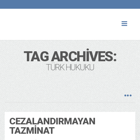
Toggl
naviga
TAG ARCHIVES:
TÜRK HUKUKU
CEZALANDIRMAYAN
TAZMINAT