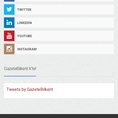
TWITTER
LINKEDIN
YOUTUBE
INSTAGRAM
GazeteBilkent X’te!
Tweets by GazeteBilkent