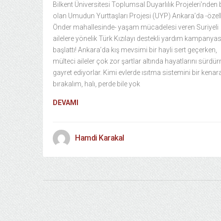
Bilkent Üniversitesi Toplumsal Duyarlılık Projeleri’nden b
olan Umudun Yurttaşları Projesi (UYP) Ankara’da -özell
Önder mahallesinde- yaşam mücadelesi veren Suriyeli
ailelere yönelik Türk Kızılayı destekli yardım kampanyas
başlattı! Ankara’da kış mevsimi bir hayli sert geçerken,
mülteci aileler çok zor şartlar altında hayatlarını sürd
gayret ediyorlar. Kimi evlerde ısıtma sistemini bir kenar
bırakalım, halı, perde bile yok
DEVAMI
Hamdi Karakal