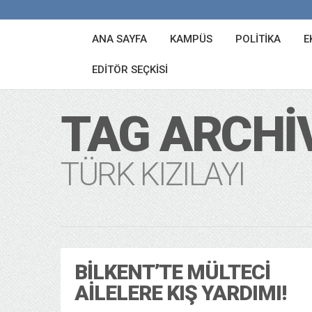
ANA SAYFA
KAMPÜS
POLITIKA
E
EDITÖR SEÇKISI
TAG ARCHI
TÜRK KIZILAYI
BILKENT’TE MÜLTECI
AILELERE KIŞ YARDIMI!