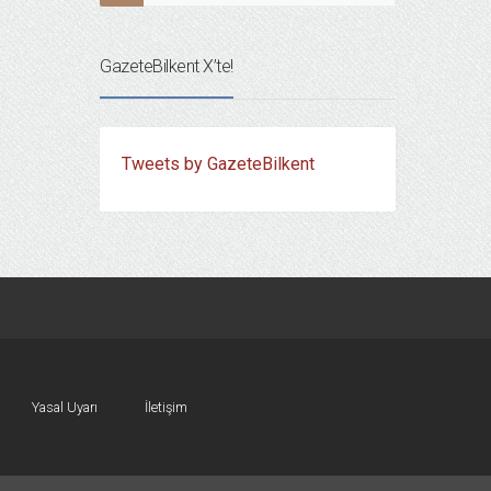
GazeteBilkent X’te!
Tweets by GazeteBilkent
Yasal Uyarı
İletişim