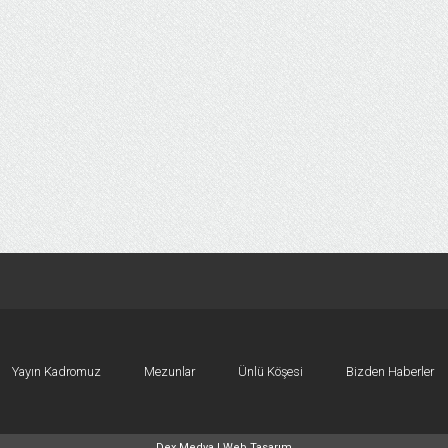
Yayın Kadromuz
Mezunlar
Ünlü Köşesi
Bizden Haberler
Dex Medya |
Web Tasarım