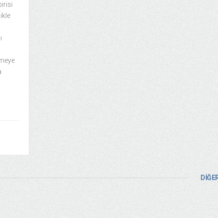
irisi
ikle
ı
ürmeye
a
DİĞER