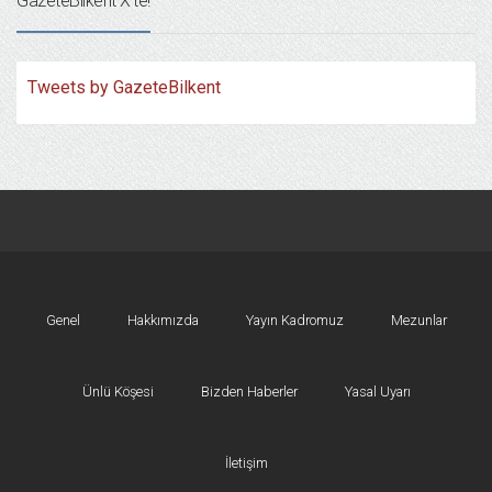
GazeteBilkent X’te!
Tweets by GazeteBilkent
Genel
Hakkımızda
Yayın Kadromuz
Mezunlar
Ünlü Köşesi
Bizden Haberler
Yasal Uyarı
İletişim