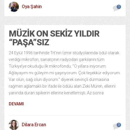
Oya Şahin
1
MÜZIK ON SEKIZ YILDIR
“PAŞA”SIZ
24 Eylül 1996 tarihinde Trt’nin İzmir stüdyolarında ödül olarak
verdiği mikrofon, sanatçının radyodan şarkılarını tüm
Türkiye’ye okuduğu ilk mikrofondu. “O yıllara iniyorum.
Ağlayayım mı güleyim mi şaşırıyorum. Çok teşekkür ediyorum.
Var olun, sağ olun diyorum.” diyerek sevinçli durmasına
rağmen ağlamaklı bir ifade ile ödülü alan Zeki Müren, ellerini
yanında duran spikerin ellerine kenetlemişti. Az sonra
DEVAMI
Dilara Ercan
3