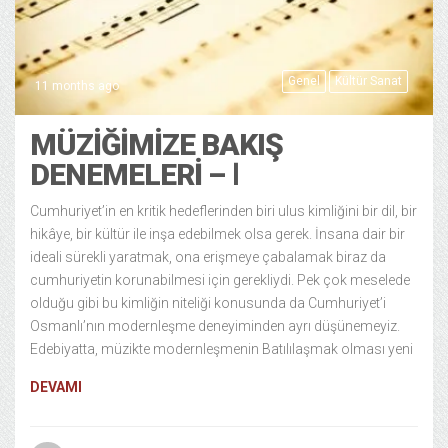
Genel
Kültür Sanat
11 months ago
MÜZIĞIMIZE BAKIŞ
DENEMELERI – ‭Ⅰ
Cumhuriyet’in en kritik hedeflerinden biri ulus kimliğini bir dil, bir
hikâye, bir kültür ile inşa edebilmek olsa gerek. İnsana dair bir
ideali sürekli yaratmak, ona erişmeye çabalamak biraz da
cumhuriyetin korunabilmesi için gerekliydi. Pek çok meselede
olduğu gibi bu kimliğin niteliği konusunda da Cumhuriyet’i
Osmanlı’nın modernleşme deneyiminden ayrı düşünemeyiz.
Edebiyatta, müzikte modernleşmenin Batılılaşmak olması yeni
DEVAMI