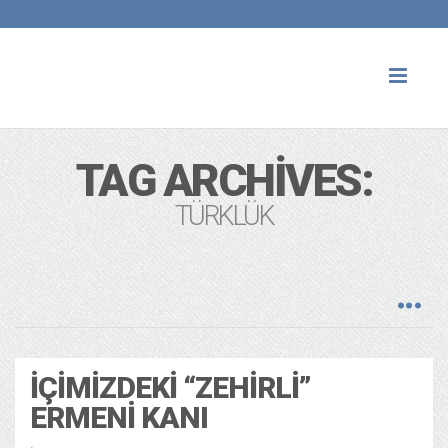
Toggl
naviga
TAG ARCHIVES:
TÜRKLÜK
İÇIMIZDEKI “ZEHIRLI”
ERMENI KANI