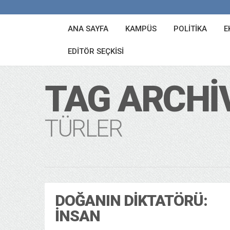
ANA SAYFA
KAMPÜS
POLITIKA
E
EDITÖR SEÇKISI
TAG ARCHI
TÜRLER
DOĞANIN DIKTATÖRÜ:
İNSAN