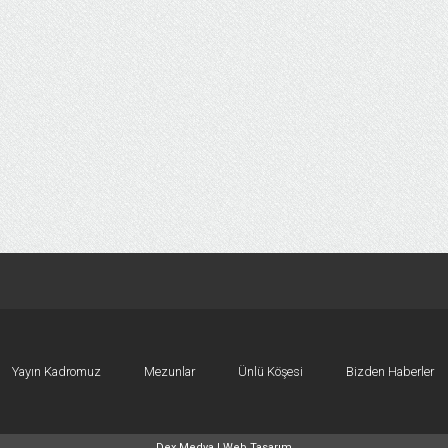
Yayın Kadromuz
Mezunlar
Ünlü Köşesi
Bizden Haberler
Dex Medya |
Web Tasarım