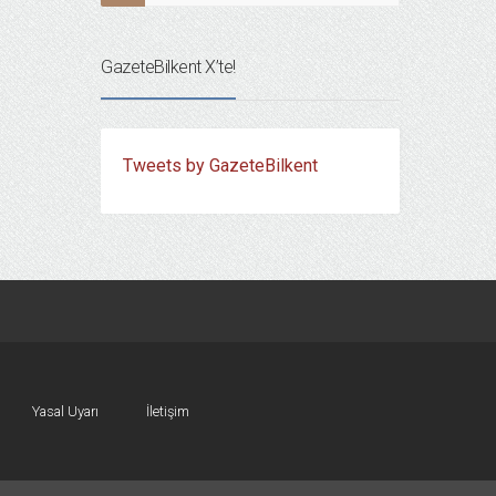
GazeteBilkent X’te!
Tweets by GazeteBilkent
Yasal Uyarı
İletişim