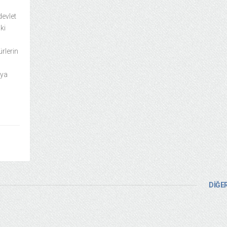
evlet
ki
rlerin
nya
DİĞER