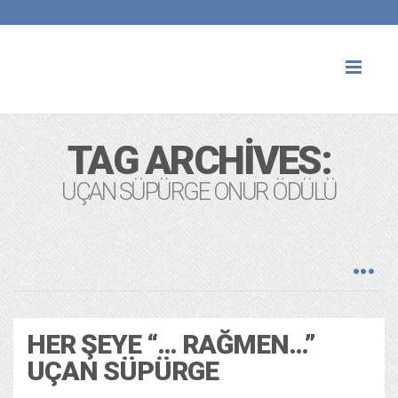
Toggl
naviga
TAG ARCHIVES:
UÇAN SÜPÜRGE ONUR ÖDÜLÜ
HER ŞEYE “… RAĞMEN…”
UÇAN SÜPÜRGE