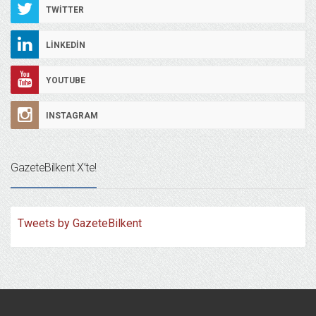
TWITTER
LINKEDIN
YOUTUBE
INSTAGRAM
GazeteBilkent X’te!
Tweets by GazeteBilkent