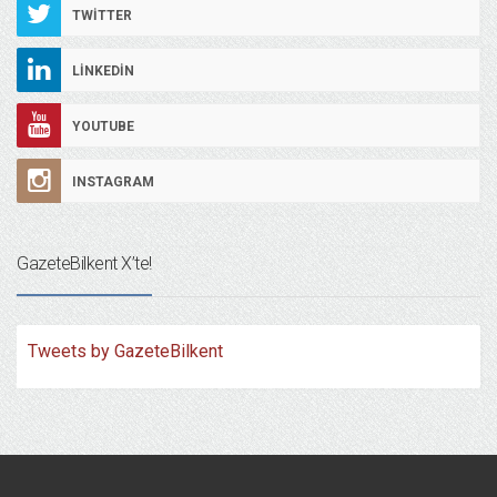
TWITTER
LINKEDIN
YOUTUBE
INSTAGRAM
GazeteBilkent X’te!
Tweets by GazeteBilkent