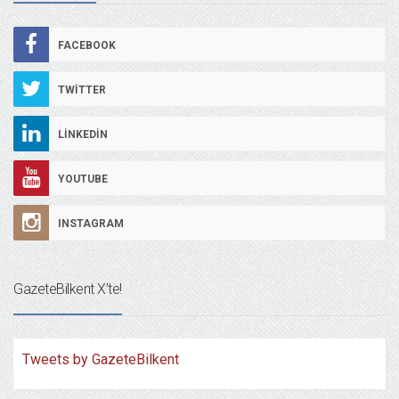
FACEBOOK
TWITTER
LINKEDIN
YOUTUBE
INSTAGRAM
GazeteBilkent X’te!
Tweets by GazeteBilkent