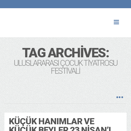
Toggl
naviga
TAG ARCHIVES:
ULUSLARARASI ÇOCUK TIYATROSU
FESTIVALI
KÜÇÜK HANIMLAR VE
KÜÇÜK BEYLER 23 NISAN’I