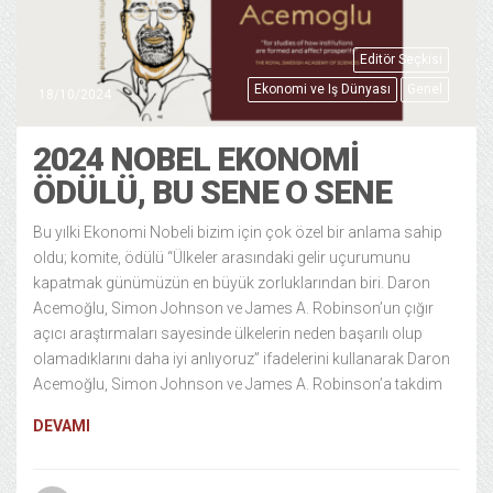
Editör Seçkisi
Ekonomi ve Iş Dünyası
Genel
18/10/2024
2024 NOBEL EKONOMİ
ÖDÜLÜ, BU SENE O SENE
Bu yılki Ekonomi Nobeli bizim için çok özel bir anlama sahip
oldu; komite, ödülü “Ülkeler arasındaki gelir uçurumunu
kapatmak günümüzün en büyük zorluklarından biri. Daron
Acemoğlu, Simon Johnson ve James A. Robinson’un çığır
açıcı araştırmaları sayesinde ülkelerin neden başarılı olup
olamadıklarını daha iyi anlıyoruz” ifadelerini kullanarak Daron
Acemoğlu, Simon Johnson ve James A. Robinson’a takdim
DEVAMI