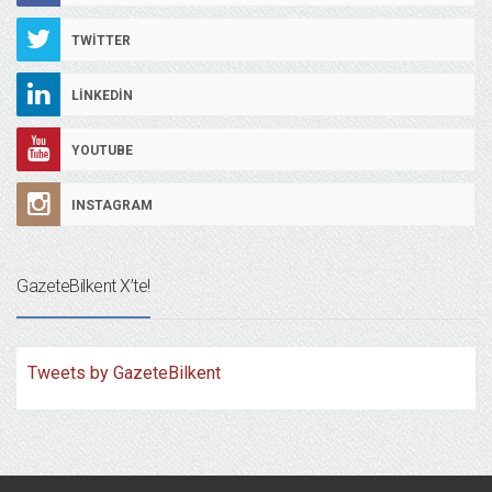
TWITTER
LINKEDIN
YOUTUBE
INSTAGRAM
GazeteBilkent X’te!
Tweets by GazeteBilkent