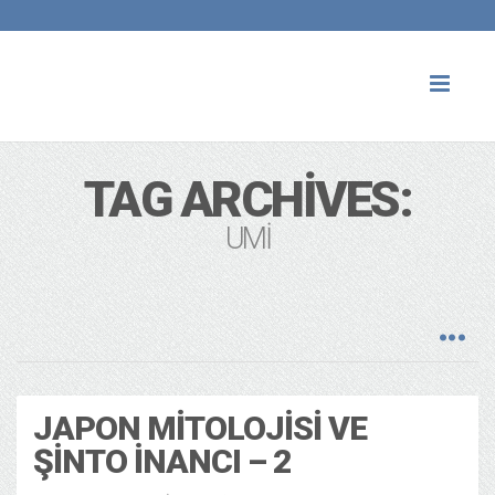
Toggl
naviga
TAG ARCHIVES:
UMI
JAPON MITOLOJISI VE
ŞINTO İNANCI – 2