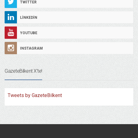
TWITTER
LINKEDIN
YOUTUBE
INSTAGRAM
GazeteBilkent X’te!
Tweets by GazeteBilkent