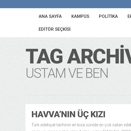
ANA SAYFA
KAMPÜS
POLITIKA
E
EDITÖR SEÇKISI
TAG ARCHI
USTAM VE BEN
HAVVA’NIN ÜÇ KIZI
Türk edebiyat tarihinin en kısa sürede en çok satan ede