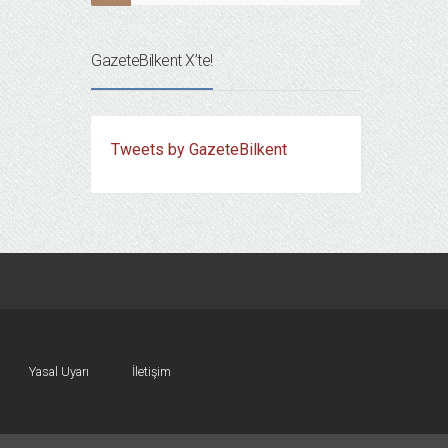
GazeteBilkent X’te!
Tweets by GazeteBilkent
Yasal Uyarı
İletişim