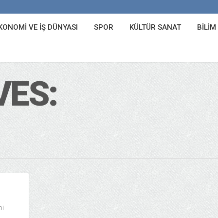
KONOMI VE İŞ DÜNYASI
SPOR
KÜLTÜR SANAT
BILIM
VES:
bi