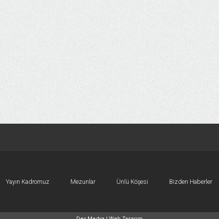
Yayın Kadromuz
Mezunlar
Ünlü Köşesi
Bizden Haberler
Dex Medya |
Web Tasarım