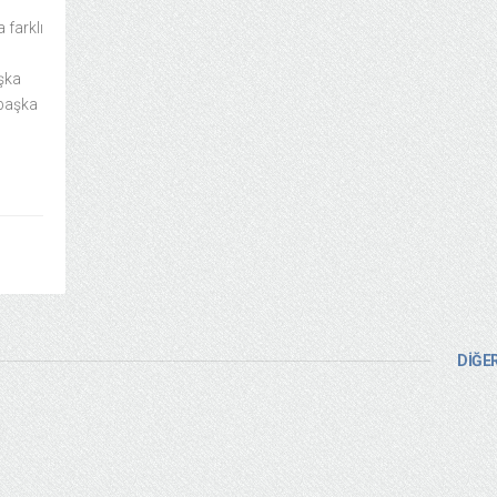
 farklı
şka
mbaşka
DİĞER