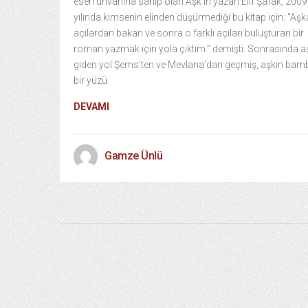
eseri unvanına sahip olan Aşk’ın yazarı Elif Şafak, 2009
yılında kimsenin elinden düşürmediği bu kitap için: “Aşka
açılardan bakan ve sonra o farklı açıları buluşturan bir
roman yazmak için yola çıktım.” demişti. Sonrasında a
giden yol Şems’ten ve Mevlana’dan geçmiş, aşkın ba
bir yüzü
DEVAMI
Gamze Ünlü