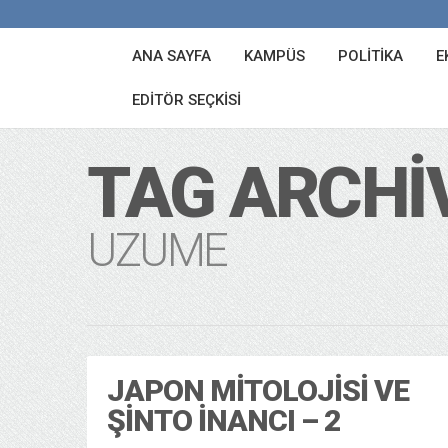
ANA SAYFA
KAMPÜS
POLITIKA
E
EDITÖR SEÇKISI
TAG ARCHI
UZUME
JAPON MITOLOJISI VE
ŞINTO İNANCI – 2