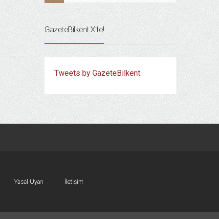
GazeteBilkent X’te!
Tweets by GazeteBilkent
Yasal Uyarı
İletişim