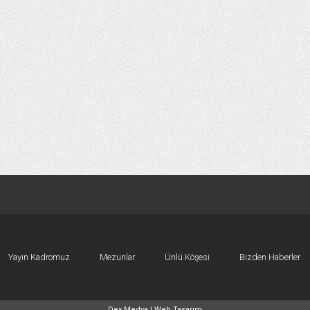
Yayın Kadromuz
Mezunlar
Ünlü Köşesi
Bizden Haberler
Dex Medya |
Web Tasarım