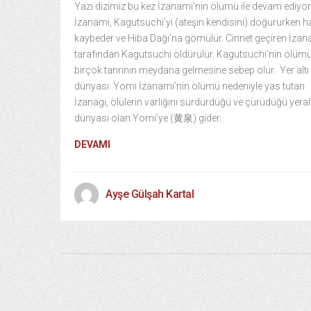
Yazı dizimiz bu kez İzanami‘nin ölümü ile devam ediyor
İzanami, Kagutsuchi’yi (ateşin kendisini) doğururken ha
kaybeder ve Hiba Dağı’na gömülür. Cinnet geçiren İzan
tarafından Kagutsuchi öldürülür. Kagutsuchi’nin ölüm
birçok tanrının meydana gelmesine sebep olur. Yer altı
dünyası: Yomi İzanami’nin ölümü nedeniyle yas tutan
İzanagi, ölülerin varlığını sürdürdüğü ve çürüdüğü yeral
dünyası olan Yomi’ye (黄泉) gider.
DEVAMI
Ayşe Gülşah Kartal