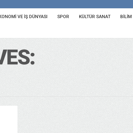
KONOMI VE İŞ DÜNYASI
SPOR
KÜLTÜR SANAT
BILIM
VES: