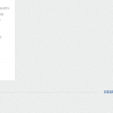
.
yatını
agi
ü
tı
DİĞER