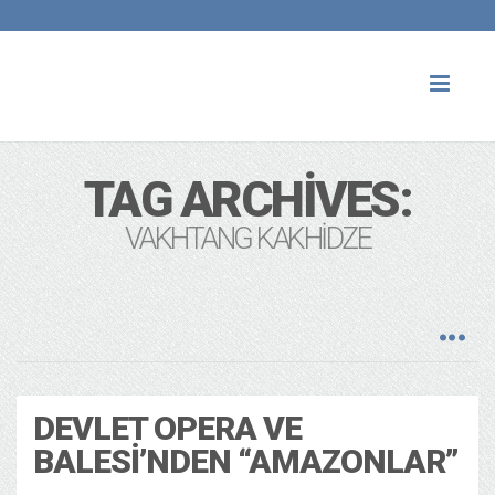
Toggl
naviga
TAG ARCHIVES:
VAKHTANG KAKHIDZE
DEVLET OPERA VE
BALESI’NDEN “AMAZONLAR”