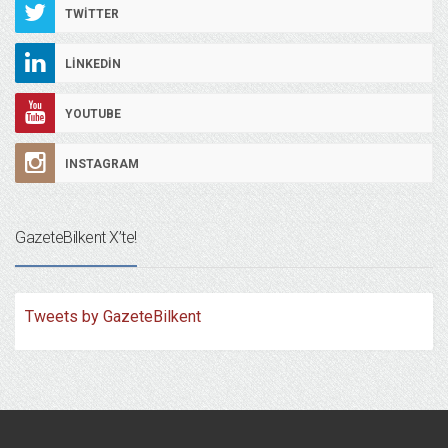
TWITTER
LINKEDIN
YOUTUBE
INSTAGRAM
GazeteBilkent X’te!
Tweets by GazeteBilkent