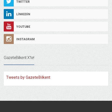
TWITTER
LINKEDIN
YOUTUBE
INSTAGRAM
GazeteBilkent X’te!
Tweets by GazeteBilkent