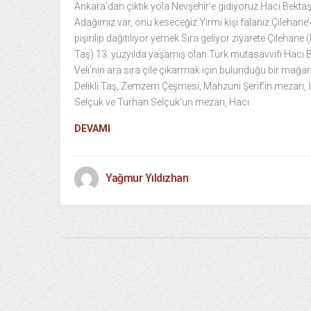
Ankara’dan çıktık yola Nevşehir’e gidiyoruz Hacı Bektaş
Adağımız var, onu keseceğiz Yirmi kişi falanız Çilehane
pişirilip dağıtılıyor yemek Sıra geliyor ziyarete Çilehane (D
Taş) 13. yüzyılda yaşamış olan Türk mutasavvıfı Hacı 
Veli’nin ara sıra çile çıkarmak için bulunduğu bir mağar
Delikli Taş, Zemzem Çeşmesi, Mahzuni Şerif’in mezarı, 
Selçuk ve Turhan Selçuk’un mezarı, Hacı
DEVAMI
Yağmur Yıldızhan