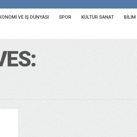
KONOMI VE İŞ DÜNYASI
SPOR
KÜLTÜR SANAT
BILIM
VES: