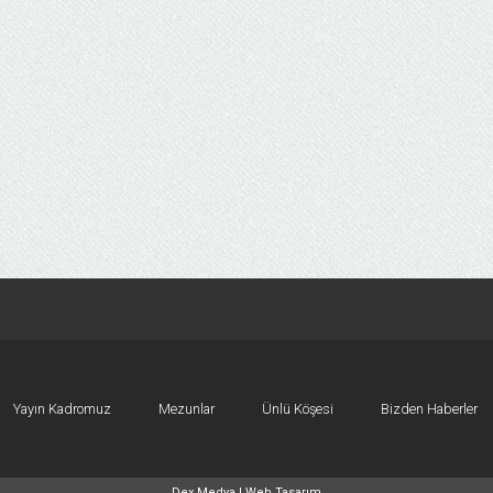
Yayın Kadromuz
Mezunlar
Ünlü Köşesi
Bizden Haberler
Dex Medya |
Web Tasarım