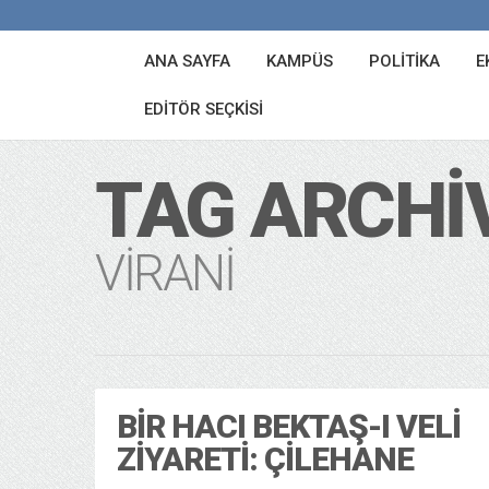
ANA SAYFA
KAMPÜS
POLITIKA
E
EDITÖR SEÇKISI
TAG ARCHI
VIRANI
BIR HACI BEKTAŞ-I VELI
ZIYARETI: ÇILEHANE