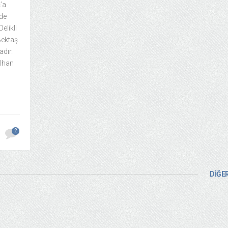
’a
’de
elikli
Bektaş
adır.
İlhan
2
DİĞER