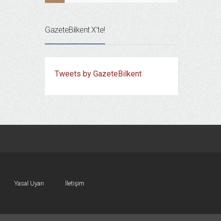
GazeteBilkent X’te!
Tweets by GazeteBilkent
Yasal Uyarı
İletişim