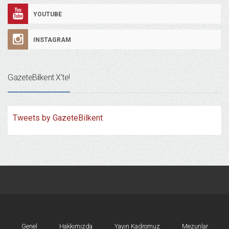
YOUTUBE
INSTAGRAM
GazeteBilkent X’te!
Tweets by GazeteBilkent
Genel
Hakkımızda
Yayın Kadromuz
Mezunlar