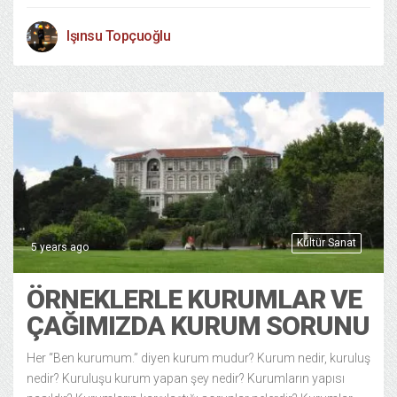
Işınsu Topçuoğlu
Kültür Sanat
5 years ago
ÖRNEKLERLE KURUMLAR VE
ÇAĞIMIZDA KURUM SORUNU
Her “Ben kurumum.” diyen kurum mudur? Kurum nedir, kuruluş
nedir? Kuruluşu kurum yapan şey nedir? Kurumların yapısı