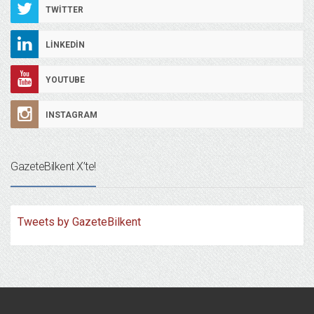
TWITTER
LINKEDIN
YOUTUBE
INSTAGRAM
GazeteBilkent X’te!
Tweets by GazeteBilkent