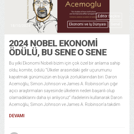
Editör Seçkisi
Ekonomi ve Iş Dünyası
Genel
18/10/2024
2024 NOBEL EKONOMİ
ÖDÜLÜ, BU SENE O SENE
Bu yılki Ekonomi Nobeli bizim için çok özel bir anlama sahip
oldu; komite, ödülü “Ülkeler arasındaki gelir uçurumunu
kapatmak günümüzün en büyük zorluklarından biri. Daron
Acemoğlu, Simon Johnson ve James A. Robinson’un çığır
açıcı araştırmaları sayesinde ülkelerin neden başarılı olup
olamadıklarını daha iyi anlıyoruz” ifadelerini kullanarak Daron
Acemoğlu, Simon Johnson ve James A. Robinson’a takdim
DEVAMI