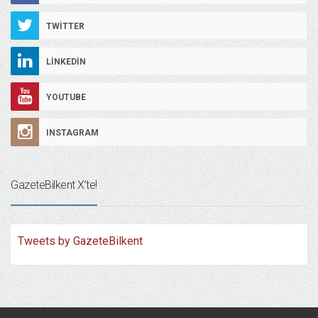
TWITTER
LINKEDIN
YOUTUBE
INSTAGRAM
GazeteBilkent X’te!
Tweets by GazeteBilkent