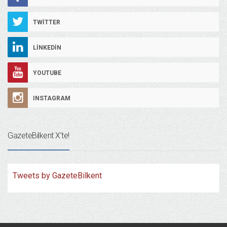
TWITTER
LINKEDIN
YOUTUBE
INSTAGRAM
GazeteBilkent X’te!
Tweets by GazeteBilkent