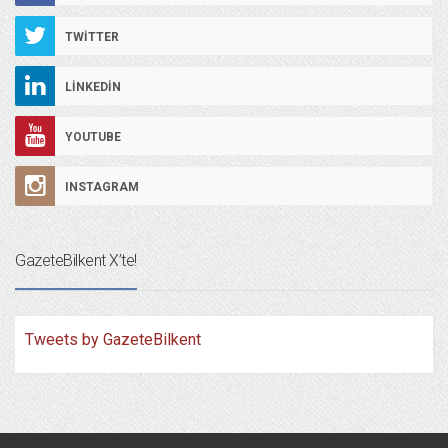
TWITTER
LINKEDIN
YOUTUBE
INSTAGRAM
GazeteBilkent X’te!
Tweets by GazeteBilkent