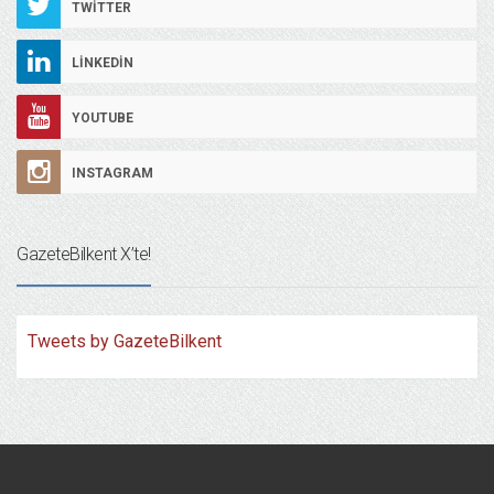
TWITTER
LINKEDIN
YOUTUBE
INSTAGRAM
GazeteBilkent X’te!
Tweets by GazeteBilkent