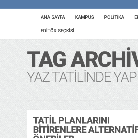
ANA SAYFA
KAMPÜS
POLITIKA
E
EDITÖR SEÇKISI
TAG ARCHI
YAZ TATILINDE YA
TATIL PLANLARINI
BITIRENLERE ALTERNATI