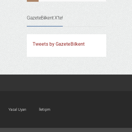
GazeteBilkent X’te!
Tweets by GazeteBilkent
Yasal Uyarı
İletişim