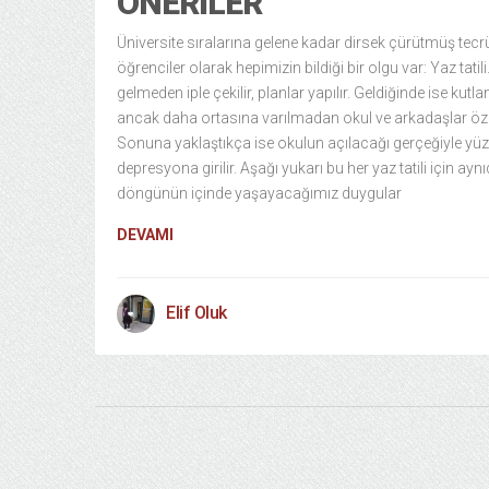
ÖNERILER
Üniversite sıralarına gelene kadar dirsek çürütmüş tecr
öğrenciler olarak hepimizin bildiği bir olgu var: Yaz tatil
gelmeden iple çekilir, planlar yapılır. Geldiğinde ise kutlan
ancak daha ortasına varılmadan okul ve arkadaşlar özl
Sonuna yaklaştıkça ise okulun açılacağı gerçeğiyle yüz
depresyona girilir. Aşağı yukarı bu her yaz tatili için aynı
döngünün içinde yaşayacağımız duygular
DEVAMI
Elif Oluk