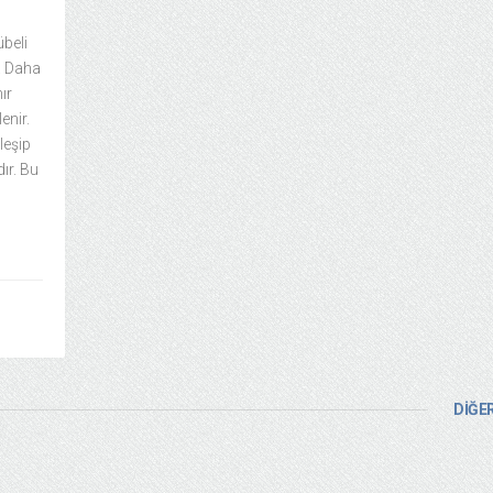
übeli
i. Daha
ır
enir.
leşip
dır. Bu
DİĞER