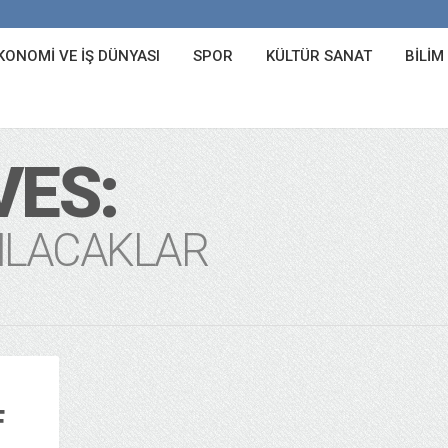
KONOMI VE İŞ DÜNYASI
SPOR
KÜLTÜR SANAT
BILIM
VES:
PILACAKLAR
F