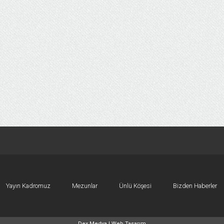
Yayın Kadromuz
Mezunlar
Ünlü Köşesi
Bizden Haberler
Dex Medya |
Web Tasarım