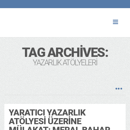
Toggl
naviga
TAG ARCHIVES:
YAZARLIK ATÖLYELERI
YARATICI YAZARLIK
ATÖLYESI ÜZERINE
MÜLAKAT: MERAL BAHAR