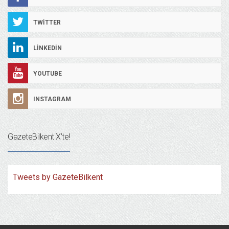
TWITTER
LINKEDIN
YOUTUBE
INSTAGRAM
GazeteBilkent X’te!
Tweets by GazeteBilkent