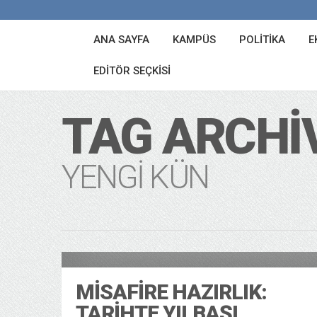
ANA SAYFA
KAMPÜS
POLITIKA
E
EDITÖR SEÇKISI
TAG ARCHI
YENGI KÜN
12 years ago
MISAFIRE HAZIRLIK:
TARIHTE YILBAŞI