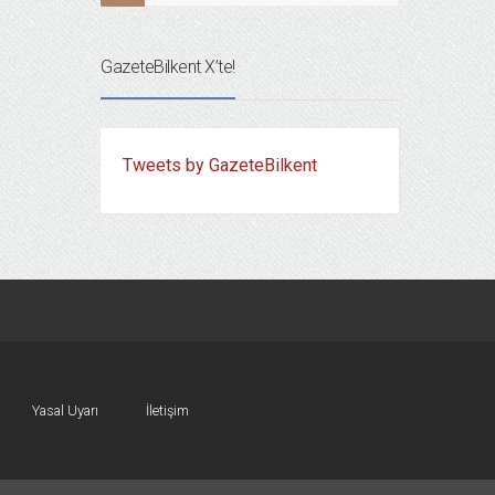
GazeteBilkent X’te!
Tweets by GazeteBilkent
Yasal Uyarı
İletişim