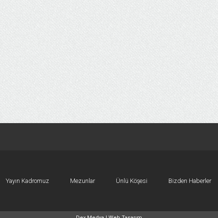
Yayın Kadromuz
Mezunlar
Ünlü Köşesi
Bizden Haberler
Dex Medya |
Web Tasarım