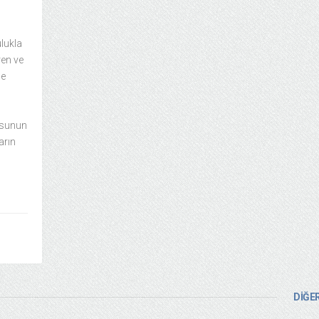
lukla
ren ve
ce
usunun
arın
DİĞER