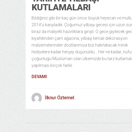
KUTLAMALARI
Bildiğiniz gibi bir kaç gün önce büyük heyecan ve mutlu
2014’ü karşıladık. Çoğumuz yılbaşı gecesi için uzun sü
biraz da maliyetli hazırlıklara girişti. O gece giyilecek ge
kıyafetinden çam ağacına, yılbaşı temalı dekorasyon
malzemelerinden dostlarımıza bizi hatırlatacak minik
hediyelere kadar herşey düşünüldü… Her ne kadar, nüf
çoğunluğu Müslüman olan ülkemizde bu tarz kutlamal
yapılması birçok farklı
DEVAMI
İlknur Öztemel