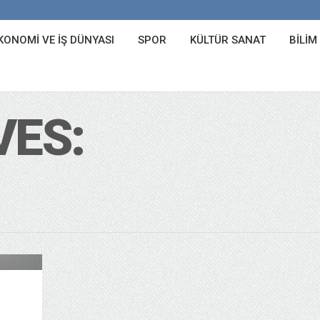
KONOMI VE İŞ DÜNYASI
SPOR
KÜLTÜR SANAT
BILIM
VES:
Tarih