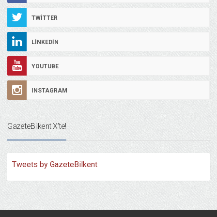
TWITTER
LINKEDIN
YOUTUBE
INSTAGRAM
GazeteBilkent X’te!
Tweets by GazeteBilkent