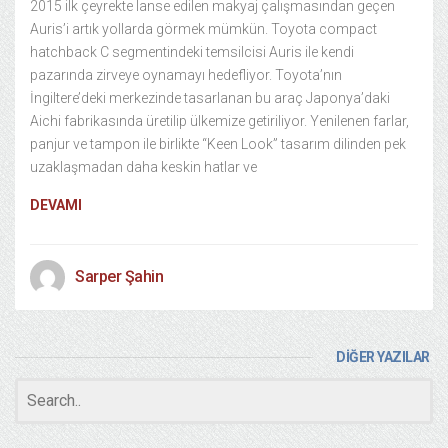
2015 ilk çeyrekte lanse edilen makyaj çalışmasından geçen
Auris’i artık yollarda görmek mümkün. Toyota compact
hatchback C segmentindeki temsilcisi Auris ile kendi
pazarında zirveye oynamayı hedefliyor. Toyota’nın
İngiltere’deki merkezinde tasarlanan bu araç Japonya’daki
Aichi fabrikasında üretilip ülkemize getiriliyor. Yenilenen farlar,
panjur ve tampon ile birlikte “Keen Look” tasarım dilinden pek
uzaklaşmadan daha keskin hatlar ve
DEVAMI
Sarper Şahin
DİĞER YAZILAR