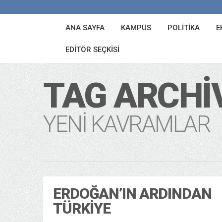
ANA SAYFA
KAMPÜS
POLITIKA
E
EDITÖR SEÇKISI
TAG ARCHI
YENI KAVRAMLAR
ERDOĞAN’IN ARDINDAN
TÜRKIYE