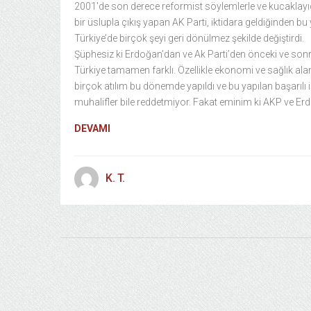
2001′de son derece reformist söylemlerle ve kucaklayı
bir üslupla çıkış yapan AK Parti, iktidara geldiğinden bu
Türkiye’de birçok şeyi geri dönülmez şekilde değiştirdi.
Şüphesiz ki Erdoğan’dan ve Ak Parti’den önceki ve son
Türkiye tamamen farklı. Özellikle ekonomi ve sağlık ala
birçok atılım bu dönemde yapıldı ve bu yapılan başarılı i
muhalifler bile reddetmiyor. Fakat eminim ki AKP ve E
DEVAMI
K. T.