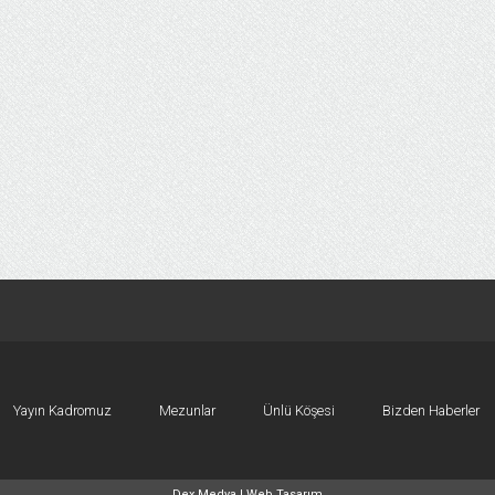
Yayın Kadromuz
Mezunlar
Ünlü Köşesi
Bizden Haberler
Dex Medya |
Web Tasarım