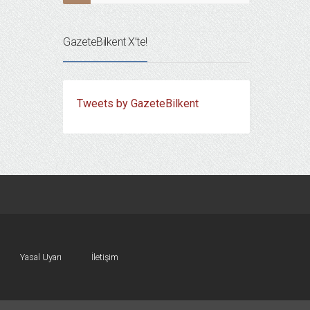
GazeteBilkent X’te!
Tweets by GazeteBilkent
Yasal Uyarı
İletişim