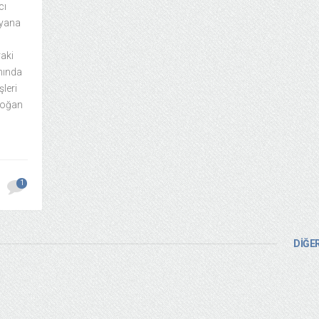
cı
 yana
raki
nında
şleri
rdoğan
1
DİĞER