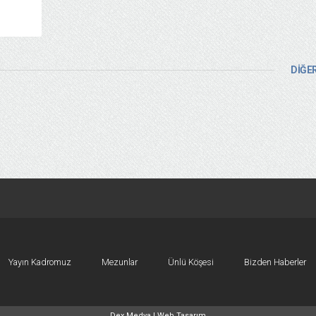
DİĞER
Yayın Kadromuz
Mezunlar
Ünlü Köşesi
Bizden Haberler
Dex Medya |
Web Tasarım