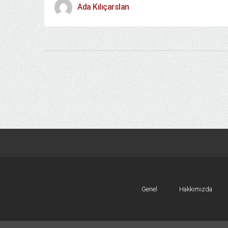
Ada Kılıçarslan
Genel
Hakkımızda