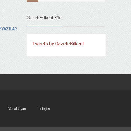
GazeteBilkent X’te!
 YAZILAR
Tweets by GazeteBilkent
Yasal Uyarı
İletişim