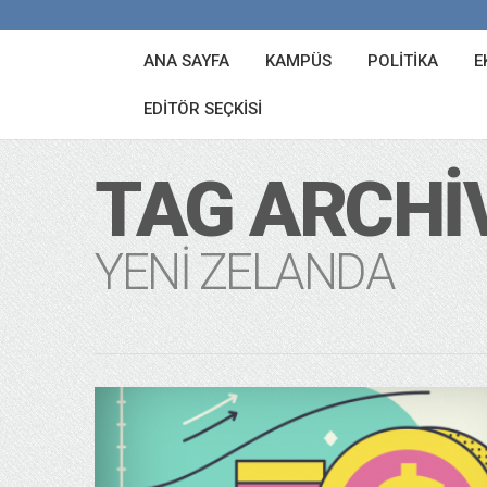
ANA SAYFA
KAMPÜS
POLITIKA
E
EDITÖR SEÇKISI
TAG ARCHI
YENI ZELANDA