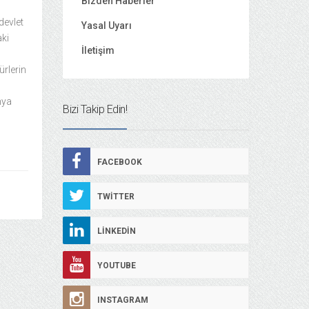
Bizden Haberler
devlet
Yasal Uyarı
aki
İletişim
ürlerin
nya
Bizi Takip Edin!
FACEBOOK
TWITTER
LINKEDIN
YOUTUBE
INSTAGRAM