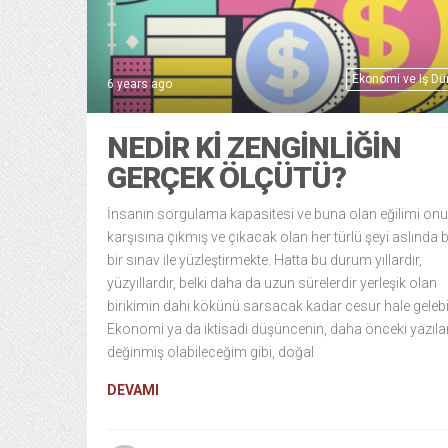
Ekonomi ve Iş Dü
6 years ago
NEDIR KI ZENGINLIĞIN
GERÇEK ÖLÇÜTÜ?
İnsanın sorgulama kapasitesi ve buna olan eğilimi on
karşısına çıkmış ve çıkacak olan her türlü şeyi aslında
bir sınav ile yüzleştirmekte. Hatta bu durum yıllardır,
yüzyıllardır, belki daha da uzun sürelerdir yerleşik olan
birikimin dahi kökünü sarsacak kadar cesur hale gelebil
Ekonomi ya da iktisadi düşüncenin, daha önceki yazıla
değinmiş olabileceğim gibi, doğal
DEVAMI