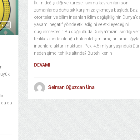
İklim değişikliği ve küresel ısınma kavramları son
zamanlarda daha sık karşımıza çıkmaya başladı. Bazı 
otoriteleri ve bilim insanları iklim değişikliğinin Dünya’d
yaşamı negatif yönde etkilediğini ve etkileyeceğini
nyası
düşünmektedir. Bu doğrultuda Dünya’mızın ısındığı ve t
tehlike altında olduğu bütün iletişim araçları aracılığıyla
insanlara aktarılmaktadır. Peki 4.5 milyar yaşındaki Dü
neden şimdi tehlike altında? Bu tehlikenin
DEVAMI
un
 büyük
Selman Oğuzcan Ünal
ir.
rda da