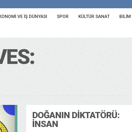
KONOMI VE İŞ DÜNYASI
SPOR
KÜLTÜR SANAT
BILIM
VES:
DOĞANIN DIKTATÖRÜ:
İNSAN