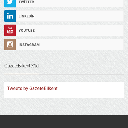
TWITTER
LINKEDIN
YOUTUBE
INSTAGRAM
GazeteBilkent X’te!
Tweets by GazeteBilkent