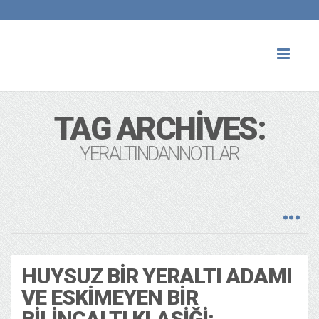
Toggl
naviga
TAG ARCHIVES:
YERALTINDANNOTLAR
HUYSUZ BIR YERALTI ADAMI
VE ESKIMEYEN BIR
BILINÇALTI KLASIĞI: