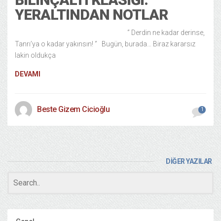
YERALTINDAN NOTLAR
‘’ Derdin ne kadar derinse,
Tanrı’ya o kadar yakınsın! ‘’ Bugün, burada… Biraz kararsız
lakin oldukça
DEVAMI
Beste Gizem Cicioğlu
1
DİĞER YAZILAR