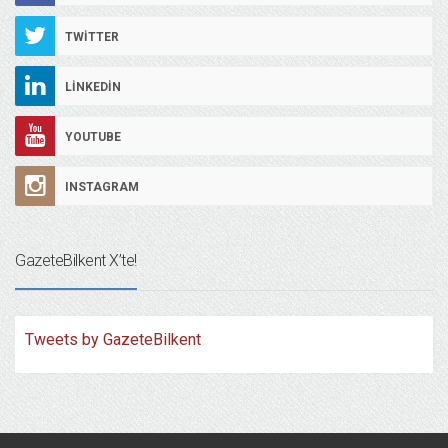
TWITTER
LINKEDIN
YOUTUBE
INSTAGRAM
GazeteBilkent X’te!
Tweets by GazeteBilkent