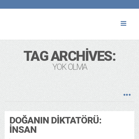
Toggl
naviga
TAG ARCHIVES:
YOK OLMA
DOĞANIN DIKTATÖRÜ:
İNSAN