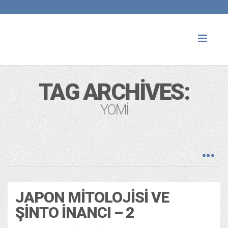
Toggl
naviga
TAG ARCHIVES:
YOMI
JAPON MITOLOJISI VE
ŞINTO İNANCI – 2