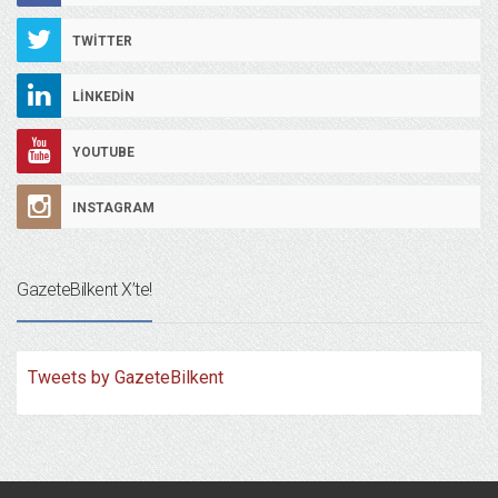
TWITTER
LINKEDIN
YOUTUBE
INSTAGRAM
GazeteBilkent X’te!
Tweets by GazeteBilkent