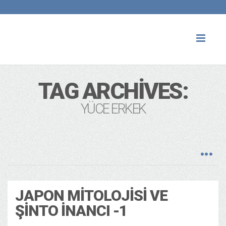
Toggl
naviga
TAG ARCHIVES:
YÜCE ERKEK
JAPON MITOLOJISI VE
ŞINTO İNANCI -1