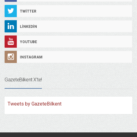
TWITTER
LINKEDIN
YOUTUBE
INSTAGRAM
GazeteBilkent X’te!
Tweets by GazeteBilkent