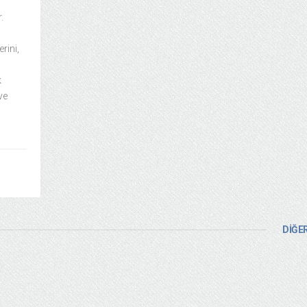
.
rini,
k
ve
DİĞER