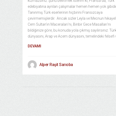
kızmazsınız. Şunu belirtmek isterim ki, Fransa’da, Türk
edebiyatına ayrılan çalışmalar hemen hemen yok gibidir
Tanınmış Türk eserlerinin hiçbirini Fransızcaya
çevirmemişlerdir. Ancak sizler Leyla ve Mecnun hikayele
Cem Sultan’ın Maceraları’nı, Binbir Gece Masalları’nı
bildiğinize göre, bu konuda yola çıkmış sayılırsınız. Tür
dünyasını, Arap ve Acem dünyasını, temelindeki felsefi 
DEVAMI
Alper Raşit Sarıoba