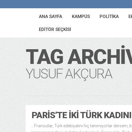
ANA SAYFA
KAMPÜS
POLITIKA
E
EDITÖR SEÇKISI
TAG ARCHI
YUSUF AKÇURA
PARIS’TE İKI TÜRK KADINI
…Fransızlar, Türk edebiyatını hiç tanımıyorlar dersem, 