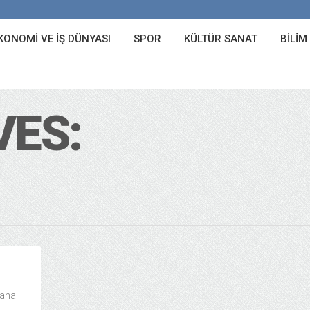
KONOMI VE İŞ DÜNYASI
SPOR
KÜLTÜR SANAT
BILIM
VES:
bana