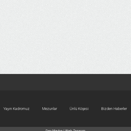
Yayın Kadromuz
Mezunlar
Ünlü Köşesi
Bizden Haberler
Dex Medya |
Web Tasarım