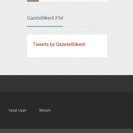
GazeteBilkent X’te!
Tweets by GazeteBilkent
Yasal Uyarı
İletişim