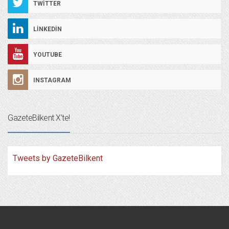
TWITTER
LINKEDIN
YOUTUBE
INSTAGRAM
GazeteBilkent X’te!
Tweets by GazeteBilkent