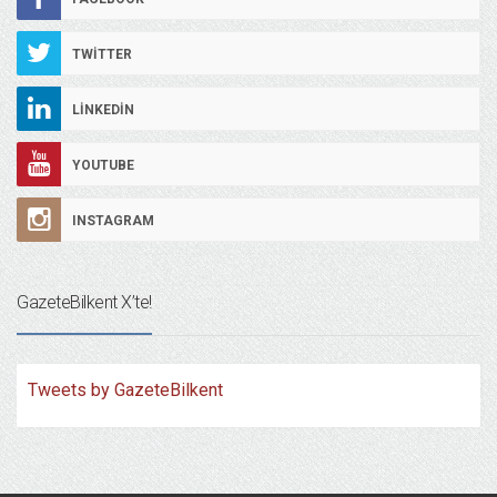
TWITTER
LINKEDIN
YOUTUBE
INSTAGRAM
GazeteBilkent X’te!
Tweets by GazeteBilkent