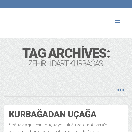
Toggl
naviga
TAG ARCHIVES:
ZEHIRLI DART KURBAĞASI
KURBAĞADAN UÇAĞA
Soğuk kış günlerinde uçak yolculuğu zordur. Ankara’da
yaşayanlar bilir, özellikle tatil zamanlarında Ankara sizi