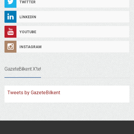
TWITTER
LINKEDIN
YOUTUBE
INSTAGRAM
GazeteBilkent X’te!
Tweets by GazeteBilkent