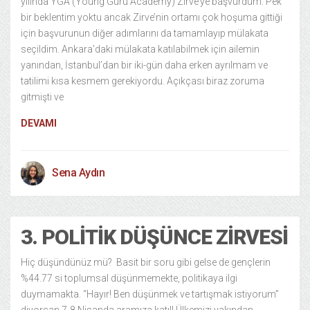
yılında YGA (Young Guru Academy) Zirve’ye başvurdum. Pek
bir beklentim yoktu ancak Zirve’nin ortamı çok hoşuma gittiği
için başvurunun diğer adımlarını da tamamlayıp mülakata
seçildim. Ankara’daki mülakata katılabilmek için ailemin
yanından, İstanbul’dan bir iki-gün daha erken ayrılmam ve
tatilimi kısa kesmem gerekiyordu. Açıkçası biraz zoruma
gitmişti ve
DEVAMI
Sena Aydın
3. POLITIK DÜŞÜNCE ZIRVESI
Hiç düşündünüz mü? Basit bir soru gibi gelse de gençlerin
%44.77 si toplumsal düşünmemekte, politikaya ilgi
duymamakta. “Hayır! Ben düşünmek ve tartışmak istiyorum”