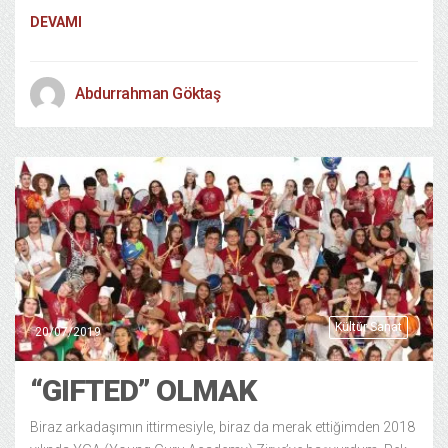
DEVAMI
Abdurrahman Göktaş
Kültür Sanat
20/07/2019
“GIFTED” OLMAK
Biraz arkadaşımın ittirmesiyle, biraz da merak ettiğimden 2018