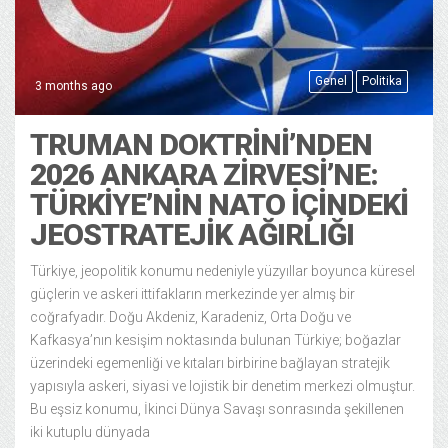
Genel
Politika
3 months ago
TRUMAN DOKTRINI’NDEN
2026 ANKARA ZIRVESI’NE:
TÜRKIYE’NIN NATO İÇINDEKI
JEOSTRATEJIK AĞIRLIĞI
Türkiye, jeopolitik konumu nedeniyle yüzyıllar boyunca küresel
güçlerin ve askeri ittifakların merkezinde yer almış bir
coğrafyadır. Doğu Akdeniz, Karadeniz, Orta Doğu ve
Kafkasya’nın kesişim noktasında bulunan Türkiye; boğazlar
üzerindeki egemenliği ve kıtaları birbirine bağlayan stratejik
yapısıyla askeri, siyasi ve lojistik bir denetim merkezi olmuştur.
Bu eşsiz konumu, İkinci Dünya Savaşı sonrasında şekillenen
iki kutuplu dünyada