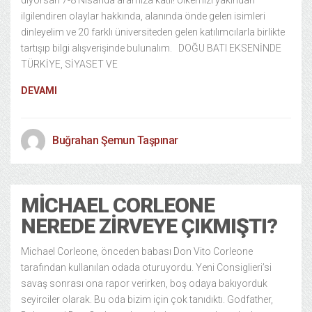
diyorsan 7-8 Nisanda aramıza katıl! Ülkemizi yakından
ilgilendiren olaylar hakkında, alanında önde gelen isimleri
dinleyelim ve 20 farklı üniversiteden gelen katılımcılarla birlikte
tartışıp bilgi alışverişinde bulunalım. DOĞU BATI EKSENİNDE
TÜRKİYE, SİYASET VE
DEVAMI
Buğrahan Şemun Taşpınar
MICHAEL CORLEONE
NEREDE ZIRVEYE ÇIKMIŞTI?
Michael Corleone, önceden babası Don Vito Corleone
tarafından kullanılan odada oturuyordu. Yeni Consiglieri’si
savaş sonrası ona rapor verirken, boş odaya bakıyorduk
seyirciler olarak. Bu oda bizim için çok tanıdıktı. Godfather,